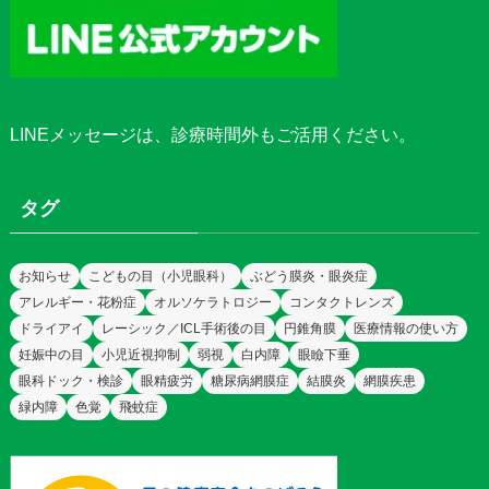
LINEメッセージ
は、診療時間外もご活用ください。
タグ
お知らせ
こどもの目（小児眼科）
ぶどう膜炎・眼炎症
アレルギー・花粉症
オルソケラトロジー
コンタクトレンズ
ドライアイ
レーシック／ICL手術後の目
円錐角膜
医療情報の使い方
妊娠中の目
小児近視抑制
弱視
白内障
眼瞼下垂
眼科ドック・検診
眼精疲労
糖尿病網膜症
結膜炎
網膜疾患
緑内障
色覚
飛蚊症