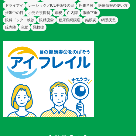
ドライアイ
レーシック／ICL手術後の目
円錐角膜
医療情報の使い方
妊娠中の目
小児近視抑制
弱視
白内障
眼瞼下垂
眼科ドック・検診
眼精疲労
糖尿病網膜症
結膜炎
網膜疾患
緑内障
色覚
飛蚊症