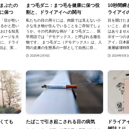
まぶたの
まつ毛ダニ：まつ毛を健康に保つ役
10秒間
に保つ
割と、ドライアイへの関与
ライアイ
、「目が乾い
私たちの目の周りには、肉眼では見えない小
目を開けた
れるかと思い
さな生き物が住んでいることをご存知でしょ
いこと、必
における知見
うか。その代表的な例が「まつ毛ダニ」、医
はありませ
イメージを大
学用語では「デモデックス」と呼ばれる微生
示す一つの
とに、ドライ
物です。 まつ毛ダニ（デモデックス）は、人
アイ」日本
は、実...
間の皮膚の生態系の一部として自然に存...
液層破壊時間(
2025年2月4日
2024年9月1
くても
たばこで引き起こされる目の病気
ドライア
雑誌より