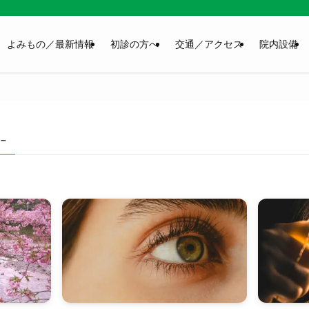
よみもの／最新情報
初診の方へ
交通／アクセス
院内設備
 –