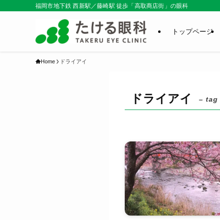
福岡市地下鉄 西新駅／藤崎駅 徒歩「高取商店街」の眼科
トップページ
Home
ドライアイ
ドライアイ
– tag