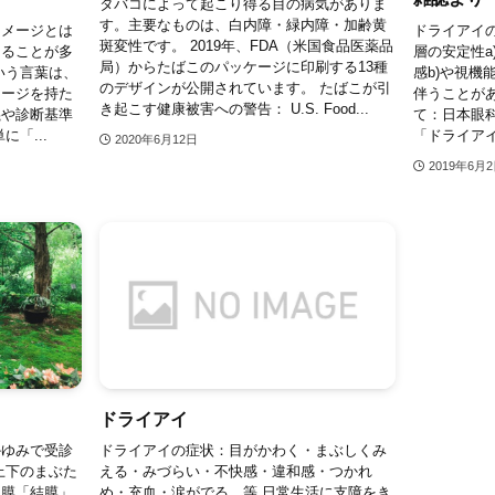
タバコによって起こり得る目の病気がありま
す。主要なものは、白内障・緑内障・加齢黄
イメージとは
ドライアイ
斑変性です。 2019年、FDA（米国食品医薬品
なることが多
層の安定性a
局）からたばこのパッケージに印刷する13種
いう言葉は、
感b)や視機
のデザインが公開されています。 たばこが引
メージを持た
伴うことがあ
き起こす健康被害への警告： U.S. Food...
義や診断基準
て：日本眼
「...
「ドライアイ
2020年6月12日
2019年6月
ドライアイ
かゆみで受診
ドライアイの症状：目がかわく・まぶしくみ
上下のまぶた
える・みづらい・不快感・違和感・つかれ
な膜「結膜」
め・充血・涙がでる 等 日常生活に支障をき