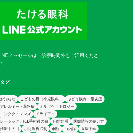
LINEメッセージ
は、診療時間外もご活用くださ
い。
タグ
お知らせ
こどもの目（小児眼科）
ぶどう膜炎・眼炎症
アレルギー・花粉症
オルソケラトロジー
コンタクトレンズ
ドライアイ
レーシック／ICL手術後の目
円錐角膜
医療情報の使い方
妊娠中の目
小児近視抑制
弱視
白内障
眼瞼下垂