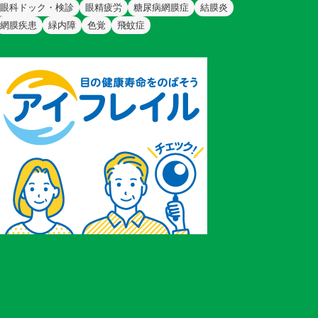
眼科ドック・検診
眼精疲労
糖尿病網膜症
結膜炎
網膜疾患
緑内障
色覚
飛蚊症