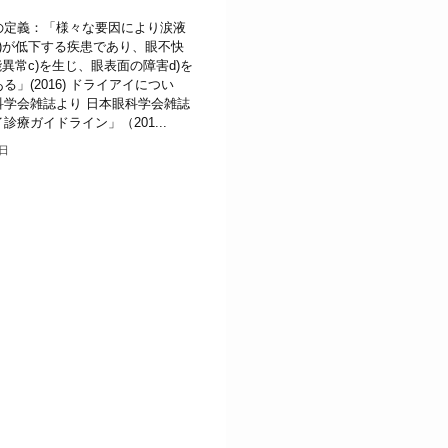
の定義：「様々な要因により涙液
)が低下する疾患であり、眼不快
能異常c)を生じ、眼表面の障害d)を
る」(2016) ドライアイについ
科学会雑誌より 日本眼科学会雑誌
診療ガイドライン」（201...
2日