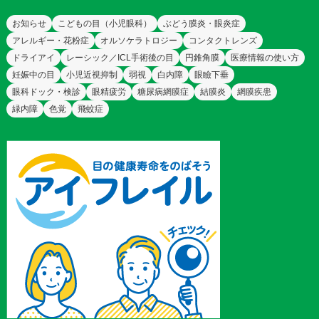
お知らせ
こどもの目（小児眼科）
ぶどう膜炎・眼炎症
アレルギー・花粉症
オルソケラトロジー
コンタクトレンズ
ドライアイ
レーシック／ICL手術後の目
円錐角膜
医療情報の使い方
妊娠中の目
小児近視抑制
弱視
白内障
眼瞼下垂
眼科ドック・検診
眼精疲労
糖尿病網膜症
結膜炎
網膜疾患
緑内障
色覚
飛蚊症