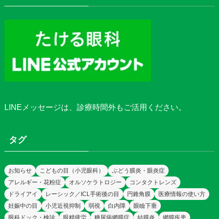
LINEメッセージ
は、診療時間外もご活用ください。
タグ
お知らせ
こどもの目（小児眼科）
ぶどう膜炎・眼炎症
アレルギー・花粉症
オルソケラトロジー
コンタクトレンズ
ドライアイ
レーシック／ICL手術後の目
円錐角膜
医療情報の使い方
妊娠中の目
小児近視抑制
弱視
白内障
眼瞼下垂
眼科ドック・検診
眼精疲労
糖尿病網膜症
結膜炎
網膜疾患