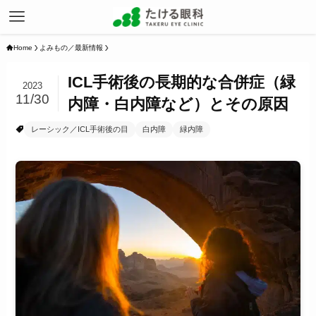
Home
よみもの／最新情報
ICL手術後の長期的な合併症（緑
2023
11/30
内障・白内障など）とその原因
レーシック／ICL手術後の目
白内障
緑内障