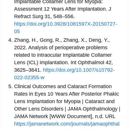
Implantable Collamer Lens for Myopia:
Assessment 12 Years After Implantation. J
Refract Surg 31, 548–556.
https://doi.org/10.3928/1081597X-20150727-
05
Zhang, H., Gong, R., Zhang, X., Deng, Y.,
2022. Analysis of perioperative problems
related to intraocular Implantable Collamer
Lens (ICL) implantation. Int Ophthalmol 42,
3625–3641.
https://doi.org/10.1007/s10792-
022-02355-w
Clinical Outcomes and Cataract Formation
Rates in Eyes 10 Years After Posterior Phakic
Lens Implantation for Myopia | Cataract and
Other Lens Disorders | JAMA Ophthalmology |
JAMA Network [WWW Document], n.d. URL
https://jamanetwork.com/journals/jamaophthal