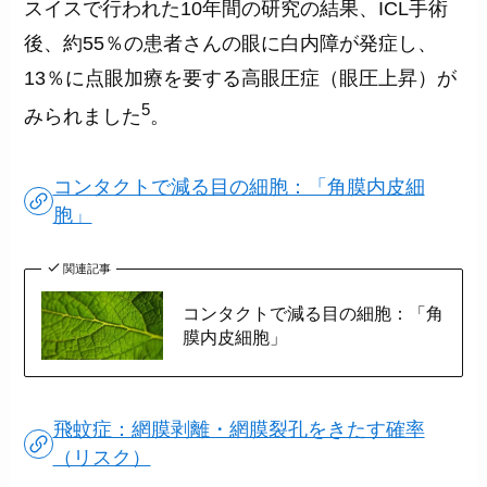
スイスで行われた10年間の研究の結果、ICL手術
後、約55％の患者さんの眼に白内障が発症し、
13％に点眼加療を要する高眼圧症（眼圧上昇）が
5
みられました
。
コンタクトで減る目の細胞：「角膜内皮細
胞」
関連記事
コンタクトで減る目の細胞：「角
膜内皮細胞」
飛蚊症：網膜剥離・網膜裂孔をきたす確率
（リスク）