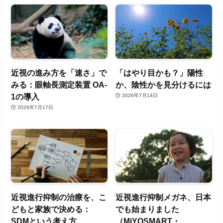
近視の進み方を「速さ」で
「はやり目かも？」陽性
みる：眼軸長測定装置 OA-
か、陰性かを見分けるには
1の導入
2026年7月14日
2026年7月17日
近視進行抑制の治療を、こ
近視進行抑制メガネ、日本
どもと家族で決める：
でも始まりました
SDMという考え方
（MiYOSMART・