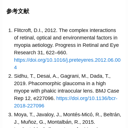
参考文献
Flitcroft, D.I., 2012. The complex interactions
of retinal, optical and environmental factors in
myopia aetiology. Progress in Retinal and Eye
Research 31, 622–660.
https://doi.org/10.1016/j.preteyeres.2012.06.00
4
Sidhu, T., Desai, A., Gagrani, M., Dada, T.,
2019. Phacomorphic glaucoma in a high
myope with phakic intraocular lens. BMJ Case
Rep 12, e227096.
https://doi.org/10.1136/bcr-
2018-227096
Moya, T., Javaloy, J., Montés-Micó, R., Beltrán,
J., Muñoz, G., Montalbán, R., 2015.