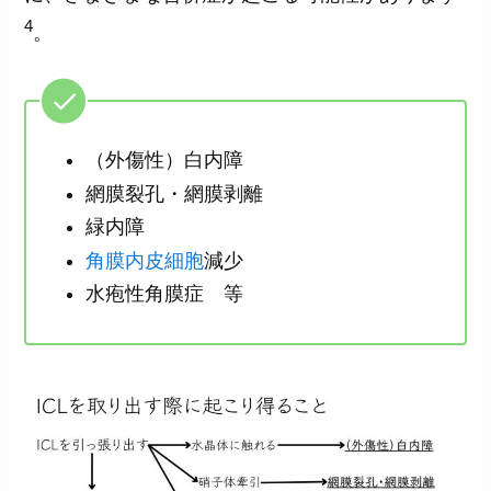
4
。
（外傷性）白内障
網膜裂孔・網膜剥離
緑内障
角膜内皮細胞
減少
水疱性角膜症 等