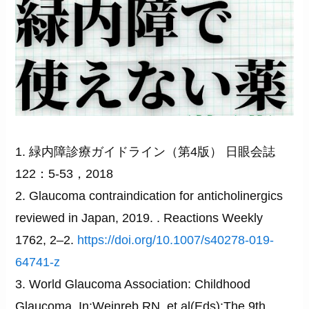
1. 緑内障診療ガイドライン（第4版） 日眼会誌
122：5-53，2018
2. Glaucoma contraindication for anticholinergics
reviewed in Japan, 2019. . Reactions Weekly
1762, 2–2.
https://doi.org/10.1007/s40278-019-
64741-z
3. World Glaucoma Association: Childhood
Glaucoma. In:Weinreb RN, et al(Eds):The 9th