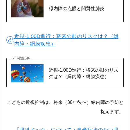
緑内障の点眼と間質性肺炎
近視-1.00D進行：将来の眼のリスクは？（緑
内障・網膜疾患）
関連記事
近視-1.00D進行：将来の眼のリス
クは？（緑内障・網膜疾患）
こどもの近視抑制は、将来（30年後〜）緑内障の予防と
捉えます。