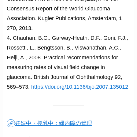
Consensus Report of the World Glaucoma
Association. Kugler Publications, Amsterdam, 1-
270, 2013.
4. Chauhan, B.C., Garway-Heath, D.F., Goni, F.J.,
Rossetti, L., Bengtsson, B., Viswanathan, A.C.,
Heijl, A., 2008. Practical recommendations for
measuring rates of visual field change in
glaucoma. British Journal of Ophthalmology 92,
569–573.
https://doi.org/10.1136/bjo.2007.135012
妊娠中・授乳中：緑内障の管理