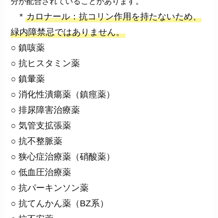
。
分が配合されていることがあります
*
カロナール：抗コリン作用を持たないため、
緑内障禁忌ではありません。
○ 鎮咳薬
○ 抗ヒスタミン薬
○ 鎮暈薬
○ 消化性潰瘍薬（鎮痙薬）
○ 排尿障害治療薬
○ 気管支拡張薬
○ 抗不整脈薬
○ 狭心症治療薬（硝酸薬）
○ 低血圧治療薬
○ 抗パーキンソン薬
○ 抗てんかん薬（BZ系）