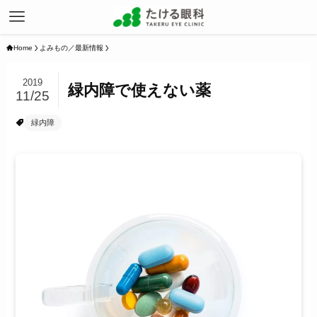
Home
よみもの／最新情報
2019
緑内障で使えない薬
11/25
緑内障