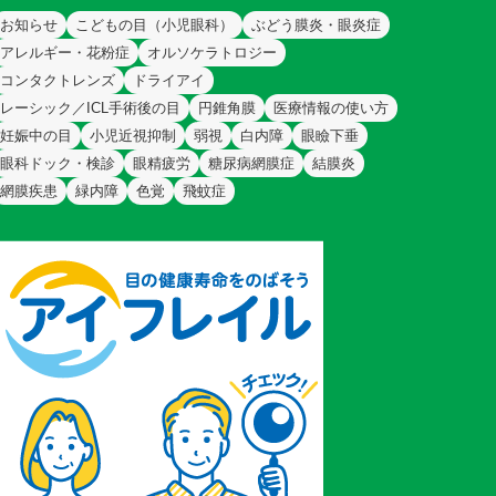
お知らせ
こどもの目（小児眼科）
ぶどう膜炎・眼炎症
アレルギー・花粉症
オルソケラトロジー
コンタクトレンズ
ドライアイ
レーシック／ICL手術後の目
円錐角膜
医療情報の使い方
妊娠中の目
小児近視抑制
弱視
白内障
眼瞼下垂
眼科ドック・検診
眼精疲労
糖尿病網膜症
結膜炎
網膜疾患
緑内障
色覚
飛蚊症