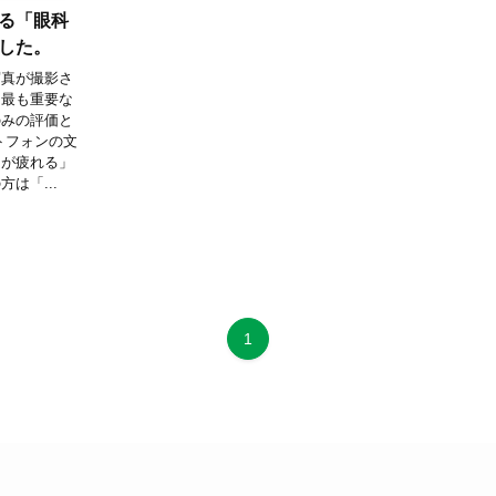
る「眼科
した。
写真が撮影さ
、最も重要な
のみの評価と
トフォンの文
目が疲れる」
は「...
1