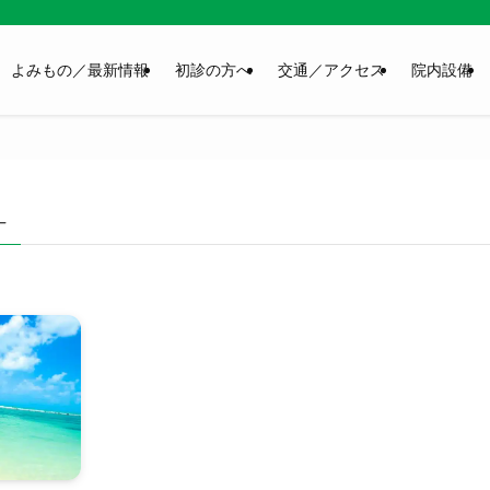
よみもの／最新情報
初診の方へ
交通／アクセス
院内設備
–