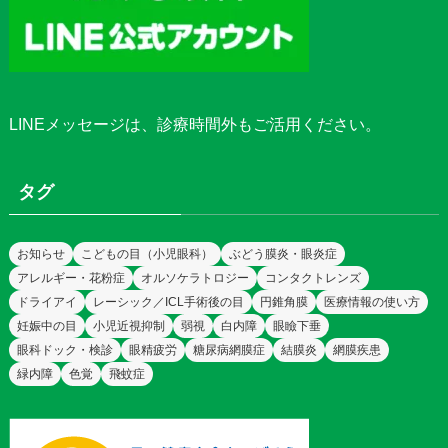
LINEメッセージ
は、診療時間外もご活用ください。
タグ
お知らせ
こどもの目（小児眼科）
ぶどう膜炎・眼炎症
アレルギー・花粉症
オルソケラトロジー
コンタクトレンズ
ドライアイ
レーシック／ICL手術後の目
円錐角膜
医療情報の使い方
妊娠中の目
小児近視抑制
弱視
白内障
眼瞼下垂
眼科ドック・検診
眼精疲労
糖尿病網膜症
結膜炎
網膜疾患
緑内障
色覚
飛蚊症