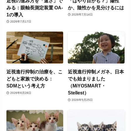
近視の進み方を「速さ」で
「はやり目かも？」陽性
みる：眼軸長測定装置 OA-
か、陰性かを見分けるには
1の導入
2026年7月14日
2026年7月17日
近視進行抑制の治療を、こ
近視進行抑制メガネ、日本
どもと家族で決める：
でも始まりました
SDMという考え方
（MiYOSMART・
Stellest）
2026年6月28日
2026年5月25日