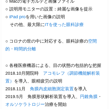
○ Macの電子カルテと画像ファイル
○ 説明用モニターの設置：綺麗な画像を提示
○
iPad pro
を用いた画像の説明
その他、最大限に
ITを使った眼科診療
○ コロナの世の中に対応する、眼科診療の
空間
的・時間的分離
○ 各種医療機器による、目の状態の包括的な把握
2018.10月開院時
アコモレフ（調節機能解析装
置）
を導入、眼精疲労の説明
2018.11月
角膜内皮細胞測定装置
を導入
2019.5月 角膜形状解析装置を導入、
円錐角膜
・
オルソケラトロジー
治療を開始