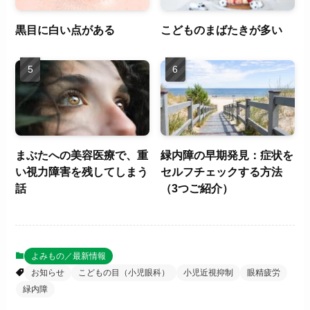
黒目に白い点がある
こどものまばたきが多い
まぶたへの美容医療で、重
緑内障の早期発見：症状を
い視力障害を残してしまう
セルフチェックする方法
話
（3つご紹介）
よみもの／最新情報
お知らせ
こどもの目（小児眼科）
小児近視抑制
眼精疲労
緑内障