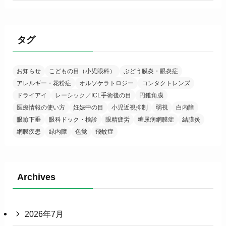
タグ
お知らせ
こどもの目（小児眼科）
ぶどう膜炎・眼炎症
アレルギー・花粉症
オルソケラトロジー
コンタクトレンズ
ドライアイ
レーシック／ICL手術後の目
円錐角膜
医療情報の使い方
妊娠中の目
小児近視抑制
弱視
白内障
眼瞼下垂
眼科ドック・検診
眼精疲労
糖尿病網膜症
結膜炎
網膜疾患
緑内障
色覚
飛蚊症
Archives
2026年7月