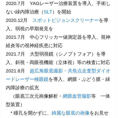
2020.7月 YAGレーザー治療装置を導入、手術し
ない緑内障治療（
SLT
）を開始
2020.12月
スポットビジョンスクリーナー
を導
入、弱視の早期発見を
2021.7月 中心フリッカー値測定器を導入、視神
経炎等の視神経疾患に対応
2021.7月 大型弱視鏡（シノプトフォア）を導
入、斜視・両眼視機能（立体視）等の検査に対応
2021.8月
超広角眼底撮影・共焦点走査型ダイオ
ードレーザー検眼鏡
を導入、網膜・ぶどう膜・緑
内障診療の拡充
（眼底三次元画像解析・
網膜血管撮影
等 一体
型装置）
* 瞳孔を開かずに、
綺麗な眼底の画像
をお見せ