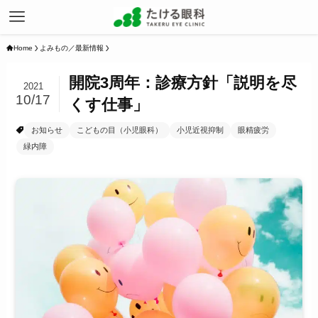
Home
よみもの／最新情報
開院3周年：診療方針「説明を尽
2021
10/17
くす仕事」
お知らせ
こどもの目（小児眼科）
小児近視抑制
眼精疲労
緑内障