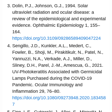
Dolin, P.J., Johnson, G.J., 1994. Solar
ultraviolet radiation and ocular disease: a
review of the epidemiological and experimental
evidence. Ophthalmic Epidemiology 1, 155–
164.
https://doi.org/10.3109/09286589409047224
Sengillo, J.D., Kunkler, A.L., Medert, C.,
Fowler, B., Shoji, M., Pirakitikulr, N., Patel, N.,
Yannuzzi, N.A., Verkade, A.J., Miller, D.,
Sliney, D.H., Parel, J.-M., Amescua, G., 2021.
UV-Photokeratitis Associated with Germicidal
Lamps Purchased during the COVID-19
Pandemic. Ocular Immunology and
Inflammation 29, 76–80.
https://doi.org/10.1080/09273948.2020.183458
7
Finn, L.E., Gutowski, J., Alles, S., Mirowitz, N.,