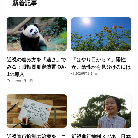
新着記事
近視の進み方を「速さ」で
「はやり目かも？」陽性
みる：眼軸長測定装置 OA-
か、陰性かを見分けるには
1の導入
2026年7月14日
2026年7月17日
近視進行抑制の治療を、こ
近視進行抑制メガネ、日本