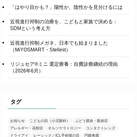
「はやり目かも？」陽性か、陰性かを見分けるには
近視進行抑制の治療を、こどもと家族で決める：
SDMという考え方
近視進行抑制メガネ、日本でも始まりました
（MiYOSMART・Stellest）
リジュセア®ミニ 選定療養：自費診療継続の理由
（2026年6月）
タグ
お知らせ
こどもの目（小児眼科）
ぶどう膜炎・眼炎症
アレルギー・花粉症
オルソケラトロジー
コンタクトレンズ
ドライアイ
レーシック／ICL手術後の目
円錐角膜