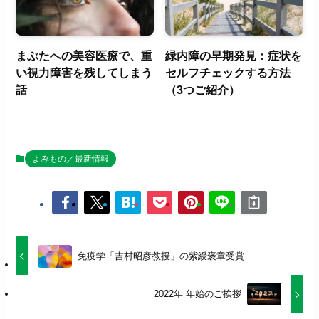
まぶたへの美容医療で、重
緑内障の早期発見：症状を
い視力障害を残してしまう
セルフチェックする方法
話
（3つご紹介）
よみもの／最新情報
免疫学「吉村昭彦教授」の紫綬褒章受賞
2022年 年始のご挨拶