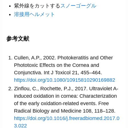
紫外線をカットする
スノーゴーグル
溶接用ヘルメット
参考文献
Cullen, A.P., 2002. Photokeratitis and Other
Phototoxic Effects on the Cornea and
Conjunctiva. Int J Toxicol 21, 455–464.
https://doi.org/10.1080/10915810290169882
Zinflou, C., Rochette, P.J., 2017. Ultraviolet A-
induced oxidation in cornea: Characterization
of the early oxidation-related events. Free
Radical Biology and Medicine 108, 118–128.
https://doi.org/10.1016/j.freeradbiomed.2017.0
3.022