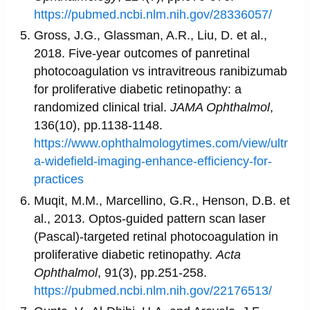
https://pubmed.ncbi.nlm.nih.gov/28336057/
Gross, J.G., Glassman, A.R., Liu, D. et al.,
2018. Five-year outcomes of panretinal
photocoagulation vs intravitreous ranibizumab
for proliferative diabetic retinopathy: a
randomized clinical trial.
JAMA Ophthalmol
,
136(10), pp.1138-1148.
https://www.ophthalmologytimes.com/view/ultr
a-widefield-imaging-enhance-efficiency-for-
practices
Muqit, M.M., Marcellino, G.R., Henson, D.B. et
al., 2013. Optos-guided pattern scan laser
(Pascal)-targeted retinal photocoagulation in
proliferative diabetic retinopathy.
Acta
Ophthalmol
, 91(3), pp.251-258.
https://pubmed.ncbi.nlm.nih.gov/22176513/