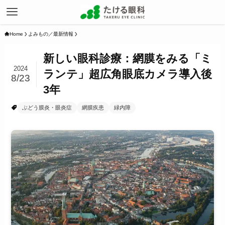
Home
よみもの／最新情報
新しい眼科診療：網膜をみる「ミ
2024
ランテ」超広角眼底カメラ導入後
8/23
3年
ぶどう膜炎・眼炎症
網膜疾患
緑内障