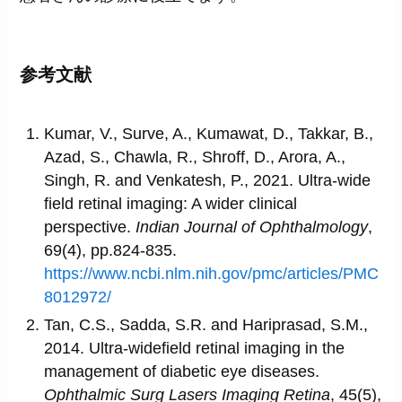
参考文献
Kumar, V., Surve, A., Kumawat, D., Takkar, B.,
Azad, S., Chawla, R., Shroff, D., Arora, A.,
Singh, R. and Venkatesh, P., 2021. Ultra-wide
field retinal imaging: A wider clinical
perspective.
Indian Journal of Ophthalmology
,
69(4), pp.824-835.
https://www.ncbi.nlm.nih.gov/pmc/articles/PMC
8012972/
Tan, C.S., Sadda, S.R. and Hariprasad, S.M.,
2014. Ultra-widefield retinal imaging in the
management of diabetic eye diseases.
Ophthalmic Surg Lasers Imaging Retina
, 45(5),