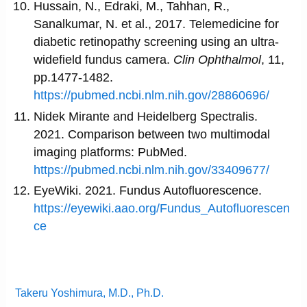
Hussain, N., Edraki, M., Tahhan, R.,
Sanalkumar, N. et al., 2017. Telemedicine for
diabetic retinopathy screening using an ultra-
widefield fundus camera.
Clin Ophthalmol
, 11,
pp.1477-1482.
https://pubmed.ncbi.nlm.nih.gov/28860696/
Nidek Mirante and Heidelberg Spectralis.
2021. Comparison between two multimodal
imaging platforms: PubMed.
https://pubmed.ncbi.nlm.nih.gov/33409677/
EyeWiki. 2021. Fundus Autofluorescence.
https://eyewiki.aao.org/Fundus_Autofluorescen
ce
Takeru Yoshimura, M.D., Ph.D.