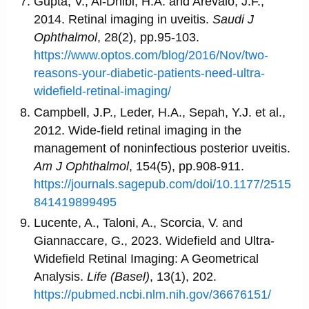
Gupta, V., Al-Dhibi, H.A. and Arevalo, J.F.,
2014. Retinal imaging in uveitis.
Saudi J
Ophthalmol
, 28(2), pp.95-103.
https://www.optos.com/blog/2016/Nov/two-
reasons-your-diabetic-patients-need-ultra-
widefield-retinal-imaging/
Campbell, J.P., Leder, H.A., Sepah, Y.J. et al.,
2012. Wide-field retinal imaging in the
management of noninfectious posterior uveitis.
Am J Ophthalmol
, 154(5), pp.908-911.
https://journals.sagepub.com/doi/10.1177/2515
841419899495
Lucente, A., Taloni, A., Scorcia, V. and
Giannaccare, G., 2023. Widefield and Ultra-
Widefield Retinal Imaging: A Geometrical
Analysis.
Life (Basel)
, 13(1), 202.
https://pubmed.ncbi.nlm.nih.gov/36676151/