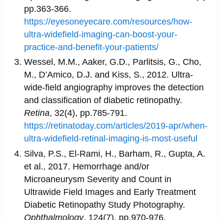
pp.363-366.
https://eyesoneyecare.com/resources/how-
ultra-widefield-imaging-can-boost-your-
practice-and-benefit-your-patients/
Wessel, M.M., Aaker, G.D., Parlitsis, G., Cho,
M., D’Amico, D.J. and Kiss, S., 2012. Ultra-
wide-field angiography improves the detection
and classification of diabetic retinopathy.
Retina
, 32(4), pp.785-791.
https://retinatoday.com/articles/2019-apr/when-
ultra-widefield-retinal-imaging-is-most-useful
Silva, P.S., El-Rami, H., Barham, R., Gupta, A.
et al., 2017. Hemorrhage and/or
Microaneurysm Severity and Count in
Ultrawide Field Images and Early Treatment
Diabetic Retinopathy Study Photography.
Ophthalmology
, 124(7), pp.970-976.