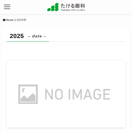
Home
2025年
2025
– date –