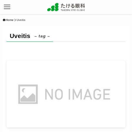
Home
Uveitis
Uveitis
– tag –