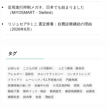
近視進行抑制メガネ、日本でも始まりました
（MiYOSMART・Stellest）
リジュセア®ミニ 選定療養：自費診療継続の理由
（2026年6月）
タグ
お知らせ
こどもの目（小児眼科）
ぶどう膜炎・眼炎症
アレルギー・花粉症
オルソケラトロジー
コンタクトレンズ
ドライアイ
レーシック／ICL手術後の目
円錐角膜
医療情報の使い方
妊娠中の目
小児近視抑制
弱視
白内障
眼瞼下垂
眼科ドック・検診
眼精疲労
糖尿病網膜症
結膜炎
網膜疾患
緑内障
色覚
飛蚊症