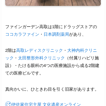
ファインガーデン高取は1階にドラッグストアの
ココカラファイン
・
日本調剤薬局
があり、
2階は
高取レディスクリニック
・
大神内科クリニ
ック
・
太田整形外科クリニック
（付属リハビリ施
設）・たける眼科の4つの医療施設から成る2階建
ての医療ビルです。
真向かいに、ひときわ目を引く旧家があります。
伊佐家住宅主屋 文化遺産オンライン