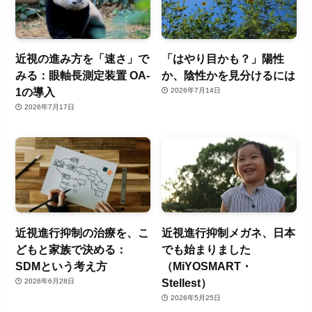
近視の進み方を「速さ」で
「はやり目かも？」陽性
みる：眼軸長測定装置 OA-
か、陰性かを見分けるには
1の導入
2026年7月14日
2026年7月17日
近視進行抑制の治療を、こ
近視進行抑制メガネ、日本
どもと家族で決める：
でも始まりました
SDMという考え方
（MiYOSMART・
Stellest）
2026年6月28日
2026年5月25日