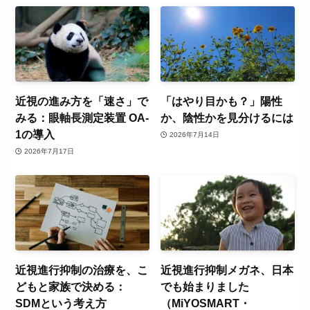
近視の進み方を「速さ」で
「はやり目かも？」陽性
みる：眼軸長測定装置 OA-
か、陰性かを見分けるには
1の導入
2026年7月14日
2026年7月17日
近視進行抑制の治療を、こ
近視進行抑制メガネ、日本
どもと家族で決める：
でも始まりました
SDMという考え方
（MiYOSMART・