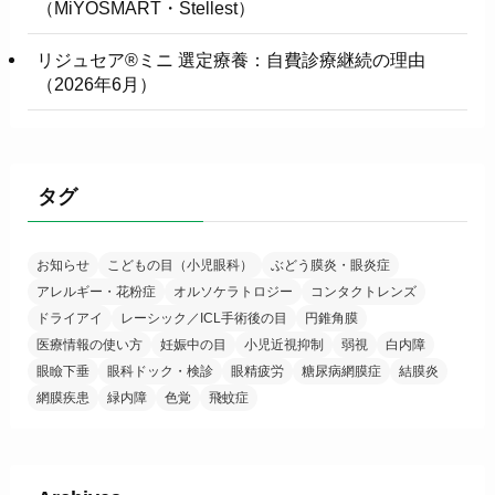
（MiYOSMART・Stellest）
リジュセア®ミニ 選定療養：自費診療継続の理由
（2026年6月）
タグ
お知らせ
こどもの目（小児眼科）
ぶどう膜炎・眼炎症
アレルギー・花粉症
オルソケラトロジー
コンタクトレンズ
ドライアイ
レーシック／ICL手術後の目
円錐角膜
医療情報の使い方
妊娠中の目
小児近視抑制
弱視
白内障
眼瞼下垂
眼科ドック・検診
眼精疲労
糖尿病網膜症
結膜炎
網膜疾患
緑内障
色覚
飛蚊症