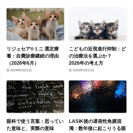
リジュセア®ミニ 選定療
こどもの近視進行抑制：ど
養：自費診療継続の理由
の治療法を選ぶか？
（2026年6月）
2026年の考え方
2026年5月21日
2026年5月21日
眼科で使う言葉：思ってい
LASIK後の遅発性角膜混
た意味と、実際の意味
濁：数年後に起こりうる眼