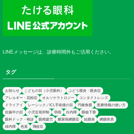
LINEメッセージ
は、診療時間外もご活用ください。
タグ
お知らせ
こどもの目（小児眼科）
ぶどう膜炎・眼炎症
アレルギー・花粉症
オルソケラトロジー
コンタクトレンズ
ドライアイ
レーシック／ICL手術後の目
円錐角膜
医療情報の使い方
妊娠中の目
小児近視抑制
弱視
白内障
眼瞼下垂
眼科ドック・検診
眼精疲労
糖尿病網膜症
結膜炎
網膜疾患
緑内障
色覚
飛蚊症