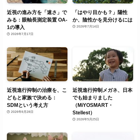
近視の進み方を「速さ」で
「はやり目かも？」陽性
みる：眼軸長測定装置 OA-
か、陰性かを見分けるには
1の導入
2026年7月14日
2026年7月17日
近視進行抑制の治療を、こ
近視進行抑制メガネ、日本
どもと家族で決める：
でも始まりました
SDMという考え方
（MiYOSMART・
Stellest）
2026年6月28日
2026年5月25日