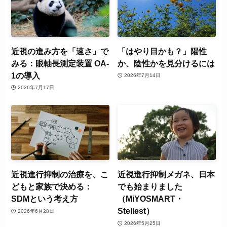
近視の進み方を「速さ」で
「はやり目かも？」陽性
みる：眼軸長測定装置 OA-
か、陰性かを見分けるには
1の導入
2026年7月14日
2026年7月17日
近視進行抑制の治療を、こ
近視進行抑制メガネ、日本
どもと家族で決める：
でも始まりました
SDMという考え方
（MiYOSMART・
Stellest）
2026年6月28日
2026年5月25日