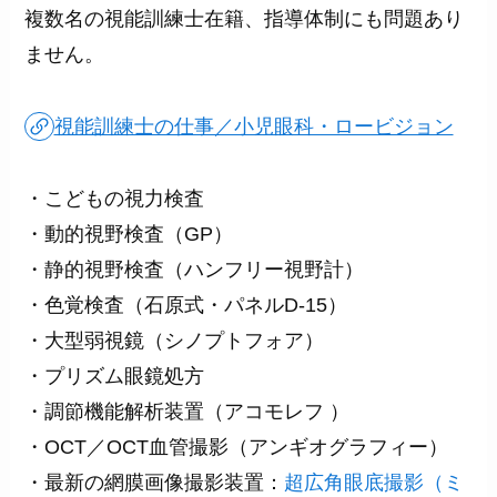
複数名の視能訓練士在籍、指導体制にも問題あり
ません。
視能訓練士の仕事／小児眼科・ロービジョン
・こどもの視力検査
・動的視野検査（GP）
・静的視野検査（ハンフリー視野計）
・色覚検査（石原式・パネルD-15）
・大型弱視鏡（シノプトフォア）
・プリズム眼鏡処方
・調節機能解析装置（アコモレフ ）
・OCT／OCT血管撮影（アンギオグラフィー）
・最新の網膜画像撮影装置：
超広角眼底撮影（ミ