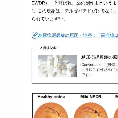
EWDR）」と呼ばれ、薬の副作用という
²。この現象は、チルゼパチドだけでなく
られています³˒⁴。
糖尿病網膜症の原因・治療：「高血糖
関連記事
糖尿病網膜症の原
Conversations
引き起こす可能性があ
です…