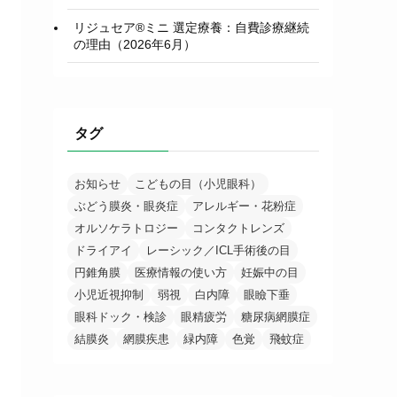
リジュセア®ミニ 選定療養：自費診療継続
の理由（2026年6月）
タグ
お知らせ
こどもの目（小児眼科）
ぶどう膜炎・眼炎症
アレルギー・花粉症
オルソケラトロジー
コンタクトレンズ
ドライアイ
レーシック／ICL手術後の目
円錐角膜
医療情報の使い方
妊娠中の目
小児近視抑制
弱視
白内障
眼瞼下垂
眼科ドック・検診
眼精疲労
糖尿病網膜症
結膜炎
網膜疾患
緑内障
色覚
飛蚊症