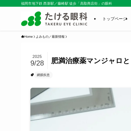
福岡市地下鉄 西新駅／藤崎駅 徒歩「高取商店街」の眼科
トップページ
Home
よみもの／最新情報
2025
肥満治療薬マンジャロと
9/28
網膜疾患