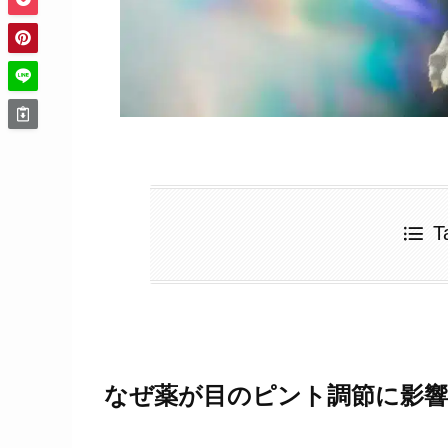
T
なぜ薬が目のピント調節に影