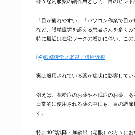
様々な内服薬の副作用として、目のピント
「目が疲れやすい」「パソコン作業で目が
など、眼精疲労を訴える患者さんを多くみ
特に最近は在宅ワークの増加に伴い、この
眼精疲労／老視／仮性近視
実は服用されている薬が症状に影響してい
例えば、花粉症のお薬や不眠症のお薬、あ
日常的に使用される薬の中にも、目の調節
す。
特に40代以降・加齢眼（老眼）の方々にお