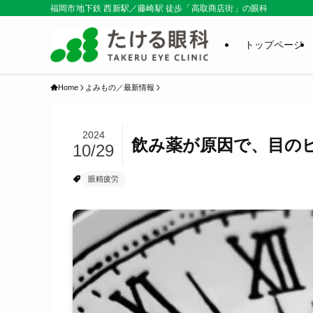
福岡市地下鉄 西新駅／藤崎駅 徒歩「高取商店街」の眼科
トップページ
Home
よみもの／最新情報
2024
飲み薬が原因で、目の
10/29
眼精疲労