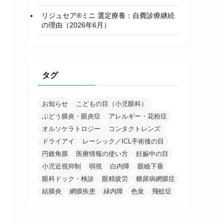
リジュセア®ミニ 選定療養：自費診療継続
の理由（2026年6月）
タグ
お知らせ
こどもの目（小児眼科）
ぶどう膜炎・眼炎症
アレルギー・花粉症
オルソケラトロジー
コンタクトレンズ
ドライアイ
レーシック／ICL手術後の目
円錐角膜
医療情報の使い方
妊娠中の目
小児近視抑制
弱視
白内障
眼瞼下垂
眼科ドック・検診
眼精疲労
糖尿病網膜症
結膜炎
網膜疾患
緑内障
色覚
飛蚊症